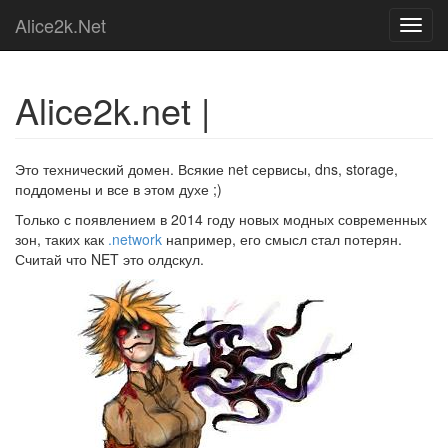
Alice2k.Net
Toggl
navig
Alice2k.net |
Это технический домен. Всякие net сервисы, dns, storage,
поддомены и все в этом духе ;)
Только с появлением в 2014 году новых модных современных
зон, таких как
.network
например, его смысл стал потерян.
Считай что NET это олдскул.